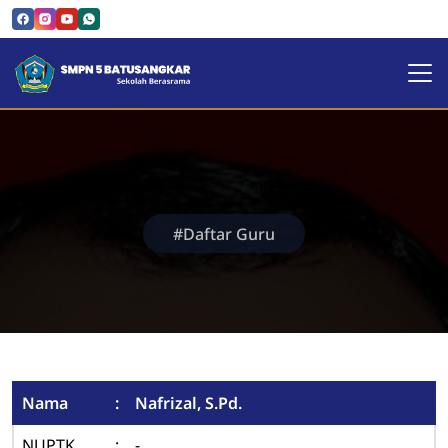
SMPN 5 Batusangkar | Sekol
#Daftar Guru
Nama
:
Nafrizal, S.Pd.
NUPTK
:
-