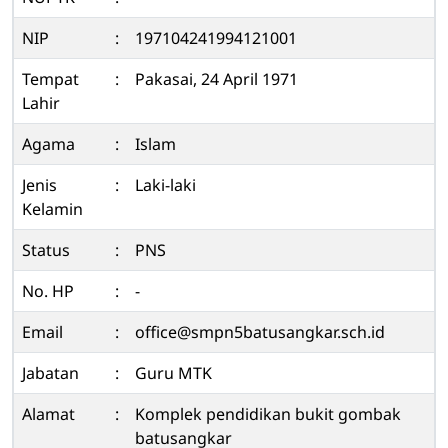
NIP
:
197104241994121001
Tempat
:
Pakasai, 24 April 1971
Lahir
Agama
:
Islam
Jenis
:
Laki-laki
Kelamin
Status
:
PNS
No. HP
:
-
Email
:
office@smpn5batusangkar.sch.id
Jabatan
:
Guru MTK
Alamat
:
Komplek pendidikan bukit gombak
batusangkar