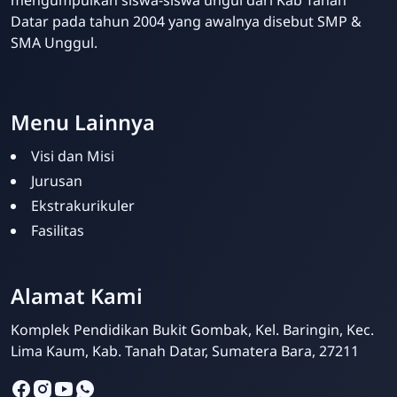
mengumpulkan siswa-siswa ungul dari Kab Tanah
Datar pada tahun 2004 yang awalnya disebut SMP &
SMA Unggul.
Website Sekolah dari INAKRI Creative
Menu Lainnya
Visi dan Misi
Jurusan
Ekstrakurikuler
Fasilitas
Alamat Kami
Siska Ika Putri
Online
Komplek Pendidikan Bukit Gombak, Kel. Baringin, Kec.
Lima Kaum, Kab. Tanah Datar, Sumatera Bara, 27211