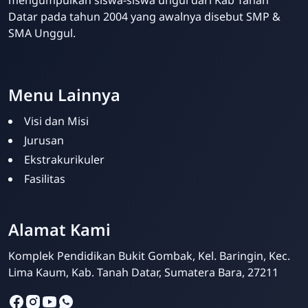
mengumpulkan siswa-siswa ungul dari Kab Tanah
Datar pada tahun 2004 yang awalnya disebut SMP &
SMA Unggul.
Website Sekolah dari INAKRI Creative
Menu Lainnya
Visi dan Misi
Jurusan
Ekstrakurikuler
Fasilitas
Alamat Kami
Siska Ika Putri
Online
Komplek Pendidikan Bukit Gombak, Kel. Baringin, Kec.
Lima Kaum, Kab. Tanah Datar, Sumatera Bara, 27211