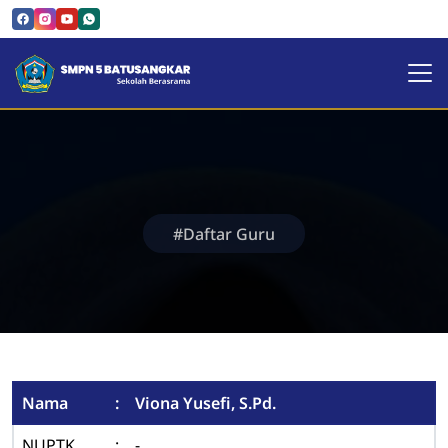
SMPN 5 Batusangkar | Sekol
#Daftar Guru
Nama
:
Viona Yusefi, S.Pd.
NUPTK
:
-