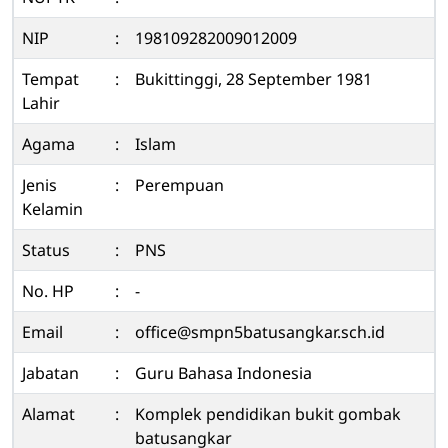
NIP
:
198109282009012009
Tempat
:
Bukittinggi, 28 September 1981
Lahir
Agama
:
Islam
Jenis
:
Perempuan
Kelamin
Status
:
PNS
No. HP
:
-
Email
:
office@smpn5batusangkar.sch.id
Jabatan
:
Guru Bahasa Indonesia
Alamat
:
Komplek pendidikan bukit gombak
batusangkar