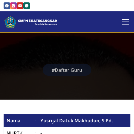
SMPN 5 Batusangkar | Sekol
#Daftar Guru
Nama
:
Yusrijal Datuk Makhudun, S.Pd.
NUPTK
:
-