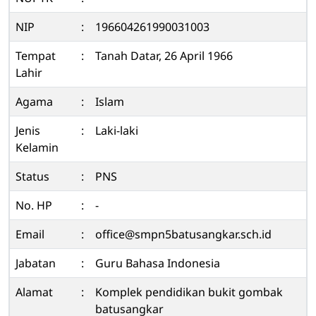
NIP
:
196604261990031003
Tempat
:
Tanah Datar, 26 April 1966
Lahir
Agama
:
Islam
Jenis
:
Laki-laki
Kelamin
Status
:
PNS
No. HP
:
-
Email
:
office@smpn5batusangkar.sch.id
Jabatan
:
Guru Bahasa Indonesia
Alamat
:
Komplek pendidikan bukit gombak
batusangkar