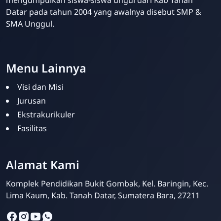
mengumpulkan siswa-siswa ungul dari Kab Tanah
Datar pada tahun 2004 yang awalnya disebut SMP &
SMA Unggul.
Website Sekolah dari INAKRI Creative
Menu Lainnya
Visi dan Misi
Jurusan
Ekstrakurikuler
Fasilitas
Alamat Kami
Siska Ika Putri
Online
Komplek Pendidikan Bukit Gombak, Kel. Baringin, Kec.
Lima Kaum, Kab. Tanah Datar, Sumatera Bara, 27211