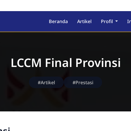
ekolah Berasrama
Beranda
Artikel
Profil
I
LCCM Final Provinsi
#Artikel
#Prestasi
nsi