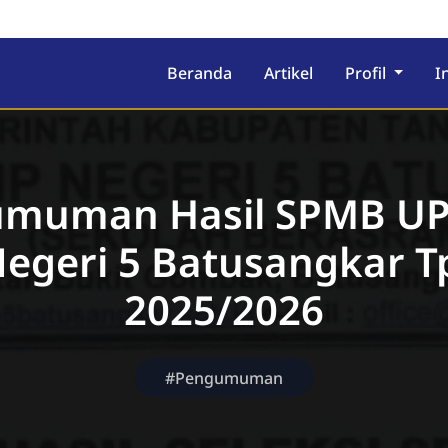
ekolah Berasrama
Beranda
Artikel
Profil
I
muman Hasil SPMB U
egeri 5 Batusangkar T
2025/2026
#Pengumuman