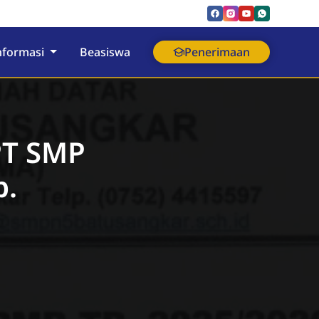
nformasi
Beasiswa
Penerimaan
PT SMP
p.