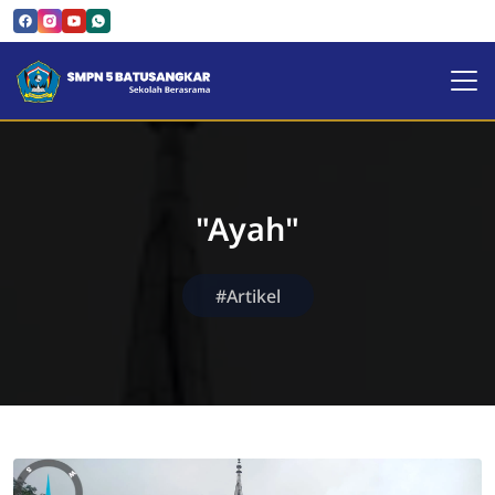
SMPN 5 Batusangkar | Sekol
"Ayah"
#Artikel