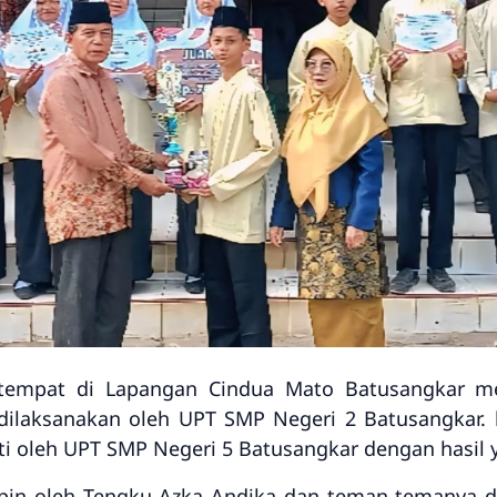
tempat di Lapangan Cindua Mato Batusangkar m
dilaksanakan oleh UPT SMP Negeri 2 Batusangkar. 
uti oleh UPT SMP Negeri 5 Batusangkar dengan hasi
pin oleh Tengku Azka Andika dan teman-temanya d