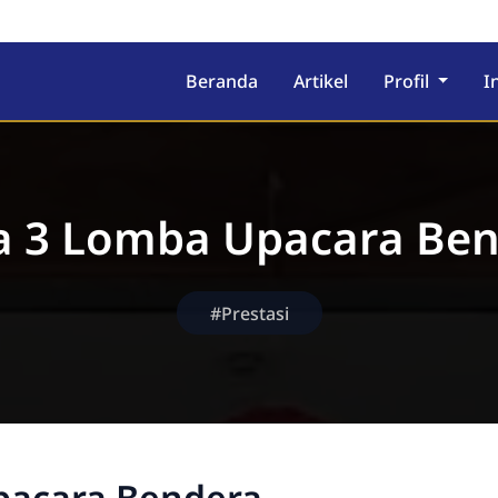
ekolah Berasrama
Beranda
Artikel
Profil
I
a 3 Lomba Upacara Be
#Prestasi
pacara Bendera