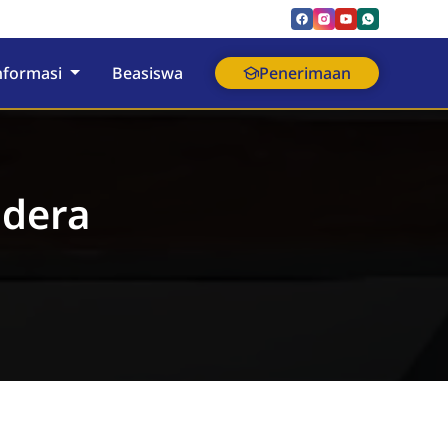
nformasi
Beasiswa
Penerimaan
ndera